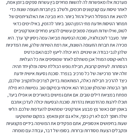
מערכות אלו מאפשרות לה להשוות מחירים בין עשרות ספקים בזמן אמת,
לאתר טיסות עם קונקשנים חכמים, ולשלב בין חברות תעופה שונות כדי
להשיג את המסלול היעיל והזול ביותר. היא מבינה את האלגוריתמים של
תמחור הטיסות ויודעת מתי הזמן הטוב ביותר להזמין, באילו ימים כדאי
לטוס, ואילו שדות תעופה סמוכים עשויים להציע מחירים אטרקטיביים
יותר. מעבר לטכנולוגיה, סוכנת הנסיעות מביאה עמה ניסיון יקר ערך. היא
מכירה את חברות התעופה השונות, את רמת השירות שלהן, ואת המדיניות
שלהן לגבי כבודה או שינויים. היא יכולה לייעץ לכם האם כרטיס
הלואו-קוסט המוזל אכן משתלם לאחר שמוסיפים את כל העלויות
הנסתרות. לעיתים קרובות, חבילת נופש הכוללת טיסה ומלון יחד תהיה
זולה יותר מרכישה של כל מרכיב בנפרד. סוכנת נסיעות אישית יודעת
כיצד להרכיב חבילות כאלה, המותאמות בדיוק לצרכים ולתקציב שלכם,
תוך הבטחה שהמלון שנבחר הוא איכותי ובמיקום טוב. גמישות היא מילת
מפתח במציאת דילים טובים. אם אתם גמישים בתאריכים או אפילו ביעד,
תוכלו ליהנות מהזדמנויות נהדרות. סוכנת הנסיעות יכולה לעדכן אתכם
באופן יזום כאשר צץ מבצע אטרקטיבי שמתאים להעדפות שלכם. הליווי
שלה חוסך לכם לא רק כסף, אלא גם זמן ומאמץ. במקום שתשקיעו
שעות בחיפושים אינסופיים, אתם מפקידים את המשימה בידיים מקצועיות
ומקבלים הצעות מסודרות וברורות. בסופו של דבר, עבודה עם מומחה