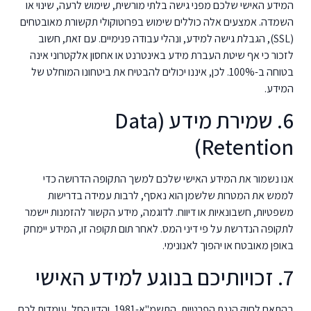
המידע האישי שלכם מפני גישה בלתי מורשית, שימוש לרעה, שינוי או
השמדה. אמצעים אלה כוללים שימוש בפרוטוקולי תקשורת מאובטחים
(SSL), הגבלת גישה למידע, ונהלי עבודה פנימיים. עם זאת, חשוב
לזכור כי אף שיטת העברת מידע באינטרנט או אחסון אלקטרוני אינה
בטוחה ב-100%. לכן, איננו יכולים להבטיח את ביטחונו המוחלט של
המידע.
6. שמירת מידע (Data
Retention)
אנו נשמור את המידע האישי שלכם למשך התקופה הדרושה כדי
לממש את המטרות שלשמן הוא נאסף, לרבות עמידה בדרישות
משפטיות, חשבונאיות או דיווח. לדוגמה, מידע הקשור להזמנות יישמר
לתקופה הנדרשת על פי דיני המס. לאחר תום תקופה זו, המידע יימחק
באופן מאובטח או יהפוך לאנונימי.
7. זכויותיכם בנוגע למידע האישי
בהתאם לחוק הגנת הפרטיות, התשמ"א-1981, והדין החל, עומדות לכם