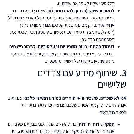
הלגיטימי שלנו לשפר את שירותינו.
למטרות שיווק (בכפוף להסכמתכם):
לשלוח לכם עדכונים,
דילים, מבצעים מיוחדים והמלצות על יעדי טיול באמצעות דוא"ל
או וואטסאפ, רק אם נתתם את הסכמתכם המפורשת לכך
(למשל, באמצעות סימון תיבת אישור בטופס). תוכלו לבטל את
הסכמתכם בכל עת.
לעמוד בהתחייבויות משפטיות ורגולטוריות:
לשמור רישומים
כנדרש על פי דיני המס והוראות חוק אחרות, וכן לטפל בתביעות
משפטיות או בקשות של רשויות מוסמכות.
3. שיתוף מידע עם צדדים
שלישיים
אנו לא מוכרים, משכירים או סוחרים במידע האישי שלכם.
עם זאת,
אנו עשויים לחלוק את המידע שלכם עם צדדים שלישיים אך ורק
במצבים הבאים:
ספקי שירותי תיירות:
כדי להשלים את הזמנתכם, אנו מעבירים
את המידע הנחוץ לספקים הרלוונטיים, כגון חברות תעופה, בתי