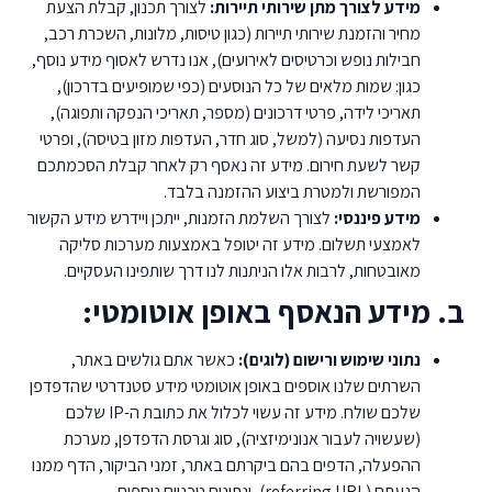
מידע לצורך מתן שירותי תיירות:
לצורך תכנון, קבלת הצעת
מחיר והזמנת שירותי תיירות (כגון טיסות, מלונות, השכרת רכב,
חבילות נופש וכרטיסים לאירועים), אנו נדרש לאסוף מידע נוסף,
כגון: שמות מלאים של כל הנוסעים (כפי שמופיעים בדרכון),
תאריכי לידה, פרטי דרכונים (מספר, תאריכי הנפקה ותפוגה),
העדפות נסיעה (למשל, סוג חדר, העדפות מזון בטיסה), ופרטי
קשר לשעת חירום. מידע זה נאסף רק לאחר קבלת הסכמתכם
המפורשת ולמטרת ביצוע ההזמנה בלבד.
מידע פיננסי:
לצורך השלמת הזמנות, ייתכן ויידרש מידע הקשור
לאמצעי תשלום. מידע זה יטופל באמצעות מערכות סליקה
מאובטחות, לרבות אלו הניתנות לנו דרך שותפינו העסקיים.
ב. מידע הנאסף באופן אוטומטי:
נתוני שימוש ורישום (לוגים):
כאשר אתם גולשים באתר,
השרתים שלנו אוספים באופן אוטומטי מידע סטנדרטי שהדפדפן
שלכם שולח. מידע זה עשוי לכלול את כתובת ה-IP שלכם
(שעשויה לעבור אנונימיזציה), סוג וגרסת הדפדפן, מערכת
ההפעלה, הדפים בהם ביקרתם באתר, זמני הביקור, הדף ממנו
הגעתם (referring URL), ונתונים טכניים נוספים.