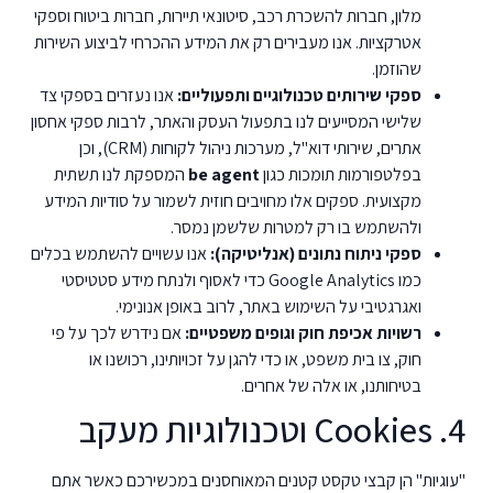
מלון, חברות להשכרת רכב, סיטונאי תיירות, חברות ביטוח וספקי
אטרקציות. אנו מעבירים רק את המידע ההכרחי לביצוע השירות
שהוזמן.
ספקי שירותים טכנולוגיים ותפעוליים:
אנו נעזרים בספקי צד
שלישי המסייעים לנו בתפעול העסק והאתר, לרבות ספקי אחסון
אתרים, שירותי דוא"ל, מערכות ניהול לקוחות (CRM), וכן
בפלטפורמות תומכות כגון
be agent
המספקת לנו תשתית
מקצועית. ספקים אלו מחויבים חוזית לשמור על סודיות המידע
ולהשתמש בו רק למטרות שלשמן נמסר.
ספקי ניתוח נתונים (אנליטיקה):
אנו עשויים להשתמש בכלים
כמו Google Analytics כדי לאסוף ולנתח מידע סטטיסטי
ואגרגטיבי על השימוש באתר, לרוב באופן אנונימי.
רשויות אכיפת חוק וגופים משפטיים:
אם נידרש לכך על פי
חוק, צו בית משפט, או כדי להגן על זכויותינו, רכושנו או
בטיחותנו, או אלה של אחרים.
4. Cookies וטכנולוגיות מעקב
"עוגיות" הן קבצי טקסט קטנים המאוחסנים במכשירכם כאשר אתם