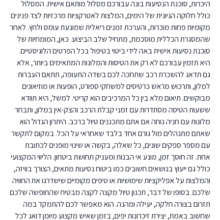
היכרות, סוכנת הנסיעות בונה עבורכם מסלול מותאם אישית. המסלול
כולל חלוקה הגיונית של הימים, המלצות לאטרקציות מרכזיות לצד פנינים
מקומיות פחות מוכרות, והערכת זמנים ריאלית שמונעת עומס ולחץ. לאחר
שהמסגרת הכללית מוסכמת, מתחיל שלב הביצוע. כאן, המומחיות של
סוכנת נסיעות אישית באה לידי ביטוי בטיפול בכל הפרטים הלוגיסטיים.
היא תזמין עבורכם לא רק את הטיסות והמלונות המתאימים ביותר, אלא
גם תדאג להשכרת רכב שתחכה לכם בשדה התעופה, תתאם העברות
למלון, ותרכוש מראש כרטיסים למשחקי ספורט, הופעות או מוזיאונים
מבוקשים. תיאום מלא בין כל המרכיבים הוא קריטי. למשל, היא תוודא
ששעות הטיסה מסתדרות עם זמני קבלת הרכב והצק-אין במלון, ותבחר
מלונות עם חניה נוחה אם אתם מתכננים טיול ברכב. היתרון הגדול הוא
שאתם מתנהלים מול גורם אחד בלבד שאחראי על הכל. במקום לתקשר
עם מספר ספקים שונים, כל שאלה, בקשה או שינוי מופנים לכתובת
אחת. זה חוסך זמן, מונע אי הבנות ומעניק תחושת ביטחון. הליווי המקצועי
כולל גם ייעוץ בנושאים חשובים כמו ביטוח נסיעות מתאים, הצורך בוויזה,
והמלצות על אפליקציות שימושיות או טיפים מקומיים שישדרגו את החוויה
שלכם. בסופו של דבר, תכנון טיול מקצה לקצה מבטיח שהחופשה שלכם
תזרום בצורה חלקה, יעילה ומהנה. הוא מאפשר לכם להתמקד במה
שחשוב באמת, יצירת זיכרונות יפים, בזמן שאיש מקצוע מיומן דואג לכל